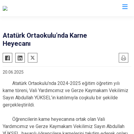
Sinop
Atatürk Ortaokulu’nda Karne
Heyecanı
Ayancık
Boyabat
Dikmen
20.06.2025
Durağan
Atatürk Ortaokulu’nda 2024-2025 eğitim öğretim yılı
Erfelek
karne töreni, Vali Yardımcımız ve Gerze Kaymakam Vekilimiz
Gerze
Sayın Abdullah YÜKSEL’in katılımıyla coşkulu bir şekilde
Saraydüzü
gerçekleştirildi.
Türkeli
Öğrencilerin karne heyecanına ortak olan Vali
Yardımcımız ve Gerze Kaymakam Vekilimiz Sayın Abdullah
YÜKSEL, başarılı öğrencilere karnelerini takdim ederek onları