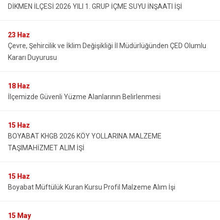
DİKMEN İLÇESİ 2026 YILI 1. GRUP İÇME SUYU İNŞAATI İŞİ
23
Haz
Çevre, Şehircilik ve İklim Değişikliği İl Müdürlüğünden ÇED Olumlu
Kararı Duyurusu
18
Haz
İlçemizde Güvenli Yüzme Alanlarının Belirlenmesi
15
Haz
BOYABAT KHGB 2026 KÖY YOLLARINA MALZEME
TAŞIMAHİZMET ALIM İŞİ
15
Haz
Boyabat Müftülük Kuran Kursu Profil Malzeme Alım İşi
15
May