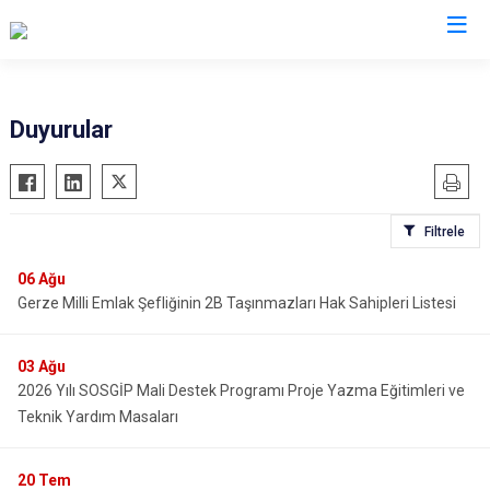
Sinop
Duyurular
Ayancık
Boyabat
Filtrele
Dikmen
Durağan
06
Ağu
Gerze Milli Emlak Şefliğinin 2B Taşınmazları Hak Sahipleri Listesi
Erfelek
Gerze
03
Ağu
Saraydüzü
2026 Yılı SOSGİP Mali Destek Programı Proje Yazma Eğitimleri ve
Türkeli
Teknik Yardım Masaları
20
Tem