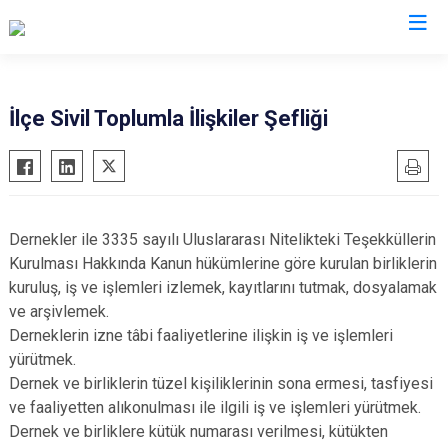
Sinop
İlçe Sivil Toplumla İlişkiler Şefliği
Ayancık
Boyabat
Dikmen
Dernekler ile 3335 sayılı Uluslararası Nitelikteki Teşekküllerin
Durağan
Kurulması Hakkında Kanun hükümlerine göre kurulan birliklerin
Erfelek
kuruluş, iş ve işlemleri izlemek, kayıtlarını tutmak, dosyalamak
ve arşivlemek.
Gerze
Derneklerin izne tâbi faaliyetlerine ilişkin iş ve işlemleri
Saraydüzü
yürütmek.
Türkeli
Dernek ve birliklerin tüzel kişiliklerinin sona ermesi, tasfiyesi
ve faaliyetten alıkonulması ile ilgili iş ve işlemleri yürütmek.
Dernek ve birliklere kütük numarası verilmesi, kütükten