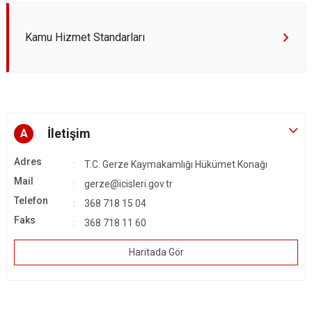
Kamu Hizmet Standarları
İletişim
A
Adres
T.C. Gerze Kaymakamlığı Hükümet Konağı
Mail
gerze@icisleri.gov.tr
Telefon
368 718 15 04
Faks
368 718 11 60
Haritada Gör