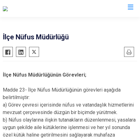
Sinop
İlçe Nüfus Müdürlüğü
Ayancık
Boyabat
Dikmen
İlçe Nüfus Müdürlüğünün Görevleri;
Durağan
Erfelek
Madde 23- İlçe Nüfus Müdürlüğünün görevleri aşağıda
belirtilmiştir:
Gerze
a) Görev çevresi içerisinde nüfus ve vatandaşlık hizmetlerini
Saraydüzü
mevzuat çerçevesinde düzgün bir biçimde yürütmek.
Türkeli
b) Nüfus olaylarına ilişkin tutanakların düzenlenmesi, yasalara
uygun şekilde aile kütüklerine işlenmesi ve her yıl sonunda
özel kütük haline getirilmesini sağlayarak muhafaza