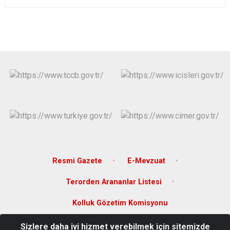
Resmi Gazete
E-Mevzuat
Terorden Arananlar Listesi
Kolluk Gözetim Komisyonu
Sizlere daha iyi hizmet verebilmek için sitemizde
Hamidiye Mh. Atatürk Cd. No:8 Hükümet Konağı Gerze/SİNOP