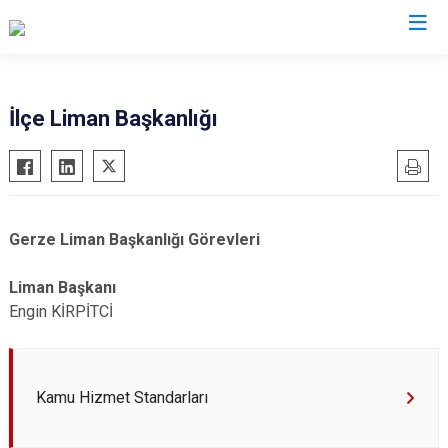
Sinop
İlçe Liman Başkanlığı
Ayancık
Boyabat
Dikmen
Gerze Liman Başkanlığı Görevleri
Durağan
Erfelek
Liman Başkanı
Engin KİRPİTCİ
Gerze
Saraydüzü
Türkeli
Kamu Hizmet Standarları