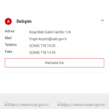
İletişim
A
Adres
Köşk Mah.Sahil Cad.No:1/A
Mail
Engin.kirpitci@uab.gov.tr
Telefon
0(368) 718 10 02
Faks
0(368) 718 13 43
Haritada Gör